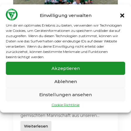
Einwilligung verwalten
Um dir ein optimales Erlebnis zu bieten, verwenden wir Technologien
wie Cookies, um Geräteinformationen zu speichern und/oder darauf
zuzugreifen. Wenn du diesen Technologien zustimmst, können wir
Daten wie das Surfverhalten oder eindeutige IDs auf dieser Website
Spielbericht: F-Jugend
verarbeiten. Wenn du deine Einwilligung nicht erteilst oder
testet gegen den SC
zurückziehst, können bestimmte Merkmale und Funktionen
Grunewald
beeinträchtigt werden.
Apr. 17 2025
1.F-Jugend
Jugend
Akzeptieren
Erstes 6+1-Abenteuer auf große Tore – SC
Ablehnen
Gatow testet gegen SC Grunewald Am
Freitag, den 12. April, stand für unsere F-
Einstellungen ansehen
Jugend ein besonderes Freundschaftsspiel
auf dem Programm: Zu Gast beim SC
Cookie Richtlinie
Grunewald traten wir mit einer bunt
gemischten Mannschaft aus unseren...
Weiterlesen