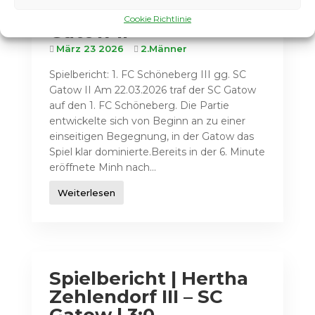
Schöneberg III gg. SC
Cookie Richtlinie
Gatow II
März 23 2026
2.Männer
Spielbericht: 1. FC Schöneberg III gg. SC
Gatow II Am 22.03.2026 traf der SC Gatow
auf den 1. FC Schöneberg. Die Partie
entwickelte sich von Beginn an zu einer
einseitigen Begegnung, in der Gatow das
Spiel klar dominierte.Bereits in der 6. Minute
eröffnete Minh nach...
Weiterlesen
Spielbericht | Hertha
Zehlendorf III – SC