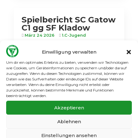
Spielbericht SC Gatow
C1 gg SF Kladow
März 24 2026
1.C-Jugend
Am 21.03 kam es zum heiß ersehnten
Einwilligung verwalten
Rückspiel der südspandauer C-Junioren in
der Bezirksliga zwischen SC Gatow und SF
Um dir ein optimales Erlebnis zu bieten, verwenden wir Technologien
Kladow. Nach einem verkorksten Hinspiel
wie Cookies, um Geräteinformationen zu speichern und/oder darauf
für Gatow in Kladow, einem Wechsel an der
zuzugreifen. Wenn du diesen Technologien zustimmst, können wir
Daten wie das Surfverhalten oder eindeutige IDs auf dieser Website
Seitenlinie und den ersten Witzeleien über
verarbeiten. Wenn du deine Einwilligung nicht erteilst oder
die Aufkündigung von...
zurückziehst, können bestimmte Merkmale und Funktionen
beeinträchtigt werden.
Weiterlesen
Akzeptieren
Ablehnen
Spielbericht: 1. FC
Einstellungen ansehen