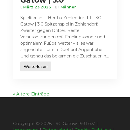
Gatow | 3:0
März 23 2026
1.Männer
Spielbericht | Hertha Zehlendorf III – SC
Gatow | 3:0 Spitzenspiel in Zehlendorf:
Zweiter gegen Dritter. Beste
Voraussetzungen mit Frühlingssonne und
optimalem Fußballwetter – alles war
angerichtet für ein Duell auf Augenhöhe.
Und genau das bekamen die Zuschauer in...
Weiterlesen
« Ältere Einträge
Copyright © 2026 - SC Gatow 1931 e.V. |
Impressum
|
Datenschutz
|
Cookie Richtlinie
|