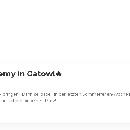
emy in Gatow!🔥
Level bringen? Dann sei dabei! In der letzten Sommerferien-Wo
d sichere dir deinen Platz!...