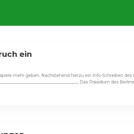
ruch ein
tspiele mehr geben. Nachstehend hierzu ein Info-Schreiben des B
_______________________________________ Das Präsidium des Berline