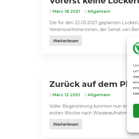
Vorerst keine Locke
März 18 2021
Allgemein
Die für den 22.03.2021 geplanten Lockeru
Vereinsvertreter:innen, der Senat von Ber
Weiterlesen
Um 
um 
die
Zurück auf dem Plat
ein
ert
bee
März 12 2021
Allgemein
Voller Begeisterung konnten nun endlich w
ersten Woche nach Wiederaufnahme des T
Weiterlesen