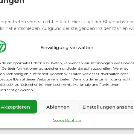
rungen
ngen treten vorerst nicht in Kraft. Hierzu hat der BFV nachsteh
lin hat entschieden: Aufgrund der steigenden Inzidenzzahlen wird 
Einwilligung verwalten
dir ein optimales Erlebnis zu bieten, verwenden wir Technologien wie Cookies
Geräteinformationen zu speichern und/oder darauf zuzugreifen. Wenn du
sen Technologien zustimmst, können wir Daten wie das Surfverhalten oder
z
deutige IDs auf dieser Website verarbeiten. Wenn du deine Einwilligung nicht
eilst oder zurückziehst, können bestimmte Merkmale und Funktionen
inträchtigt werden.
ieder die kleinen SC Gatow-Fußballer der F2 zurück auf den Plat
Akzeptieren
Ablehnen
Einstellungen ansehe
rainingsbetriebs ein herrliches Naturschauspiel, fantastische
Cookie Richtlinie