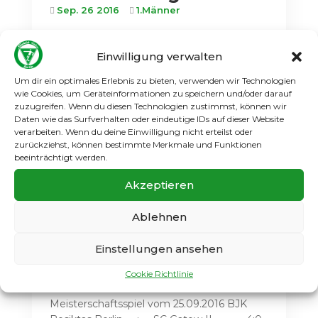
Sep. 26 2016
1.Männer
Ohne Mühe und mit glanzlosem Spiel
gewann Gatow die Auswärtsbegegnung
Einwilligung verwalten
beim 1. FC Neukölln deutlich und
Um dir ein optimales Erlebnis zu bieten, verwenden wir Technologien
hochverdient mit 5:0. Die Treffer erzielten
wie Cookies, um Geräteinformationen zu speichern und/oder darauf
Benny Dowall (2), Thobbe Teschendorf und
zuzugreifen. Wenn du diesen Technologien zustimmst, können wir
Gino Hofmeister. Hinzu kam ein Eigentor
Daten wie das Surfverhalten oder eindeutige IDs auf dieser Website
des Gegners. Mit diesem Kantersieg und...
verarbeiten. Wenn du deine Einwilligung nicht erteilst oder
zurückziehst, können bestimmte Merkmale und Funktionen
Weiterlesen
beeinträchtigt werden.
Akzeptieren
Ablehnen
2. M.: 0:4-Niederlage
Einstellungen ansehen
bei Besiktas
Cookie Richtlinie
Sep. 26 2016
2.Männer
Meisterschaftsspiel vom 25.09.2016 BJK