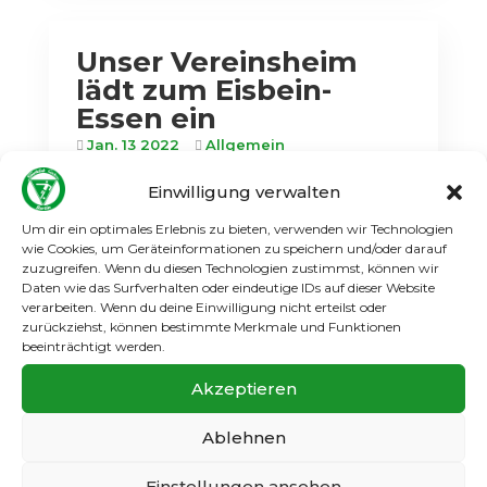
Unser Vereinsheim
lädt zum Eisbein-
Essen ein
Jan. 13 2022
Allgemein
Unser Vereinsheim öffnet nach der
Einwilligung verwalten
Weihnachtspause wieder am Freitag, den
Um dir ein optimales Erlebnis zu bieten, verwenden wir Technologien
14.01. Zu beachten ist, dass ab nun wie
wie Cookies, um Geräteinformationen zu speichern und/oder darauf
überall in Berlin in der Gastronomie die 2G+
zuzugreifen. Wenn du diesen Technologien zustimmst, können wir
Regel gilt. In der nächsten Woche, am
Daten wie das Surfverhalten oder eindeutige IDs auf dieser Website
Samstag den 22.01. ab 17:00h, findet dort
verarbeiten. Wenn du deine Einwilligung nicht erteilst oder
zurückziehst, können bestimmte Merkmale und Funktionen
auch wieder das traditionelle...
beeinträchtigt werden.
Weiterlesen
Akzeptieren
Ablehnen
Einstellungen ansehen