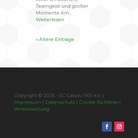
Teamgeist und großer
Momente Am...
Weiterlesen
« Ältere Einträge
Copyright © 2026 - SC Gatow 1931 e.V. |
Impressum
|
Datenschutz
|
Cookie Richtlinie
|
Vereinssatzung