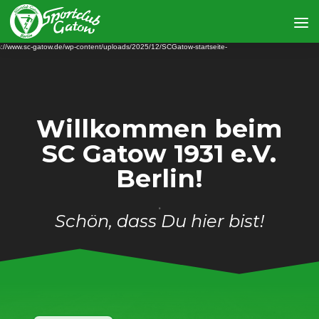
Video-
 not supported or source(s) not found
Player
ps://www.sc-gatow.de/wp-content/uploads/2025/12/SCGatow-startseite-
Willkommen beim
SC Gatow 1931 e.V.
Berlin!
.
Schön, dass Du hier bist!