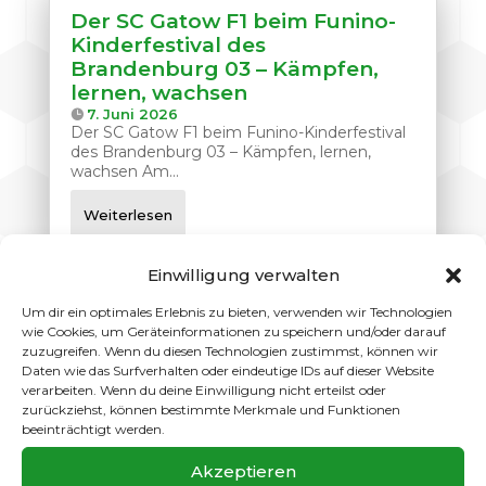
Der SC Gatow F1 beim Funino-
Kinderfestival des
Brandenburg 03 – Kämpfen,
lernen, wachsen
7. Juni 2026
Der SC Gatow F1 beim Funino-Kinderfestival
des Brandenburg 03 – Kämpfen, lernen,
wachsen Am...
Weiterlesen
Einwilligung verwalten
Um dir ein optimales Erlebnis zu bieten, verwenden wir Technologien
wie Cookies, um Geräteinformationen zu speichern und/oder darauf
Das Sammelfieber ist
zuzugreifen. Wenn du diesen Technologien zustimmst, können wir
ausgebrochen – Stickeralbum-
Daten wie das Surfverhalten oder eindeutige IDs auf dieser Website
Launch am Vereinsheim
verarbeiten. Wenn du deine Einwilligung nicht erteilst oder
7. Juni 2026
zurückziehst, können bestimmte Merkmale und Funktionen
Das Sammelfieber ist ausgebrochen –
beeinträchtigt werden.
Stickeralbum-Launch am Vereinsheim Was
für ein Nachmittag! Am...
Akzeptieren