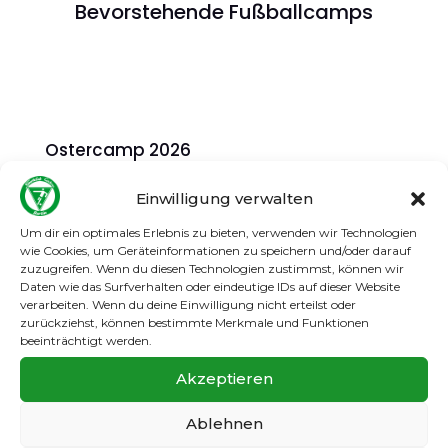
Bevorstehende Fußballcamps
Ostercamp 2026
Alter: G-Jugend bis einschließlich D-Jugend
Einwilligung verwalten
Preis inkl. Nike Trikot, Hose, Stutzen, Ball
Um dir ein optimales Erlebnis zu bieten, verwenden wir Technologien
inkl. Mittagessen, Obst & Getränken
wie Cookies, um Geräteinformationen zu speichern und/oder darauf
zuzugreifen. Wenn du diesen Technologien zustimmst, können wir
Daten wie das Surfverhalten oder eindeutige IDs auf dieser Website
verarbeiten. Wenn du deine Einwilligung nicht erteilst oder
31.03.-02.04.26 (tgl. 10-15 Uhr)
zurückziehst, können bestimmte Merkmale und Funktionen
beeinträchtigt werden.
170,- Euro // 50 Plätze
Akzeptieren
ausgebucht
Ablehnen