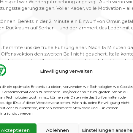
nspiel war Wiedergutmachung angesagt. Auch wenn wir da
stungssteigerung zeigen. Voller Kader, volle Motivation – al
nnen. Bereits in der 2. Minute ein Einwurf von Ömür, gefähr
 den Rückraum auf Serhan – und der zimmert das Leder mit 
hemmte uns die frühe Führung eher. Nach 15 Minuten dan
ffensivaktion den zweiten Ball nicht gesichert, Italia konte
 auf den zweiten Pfosten. Flo verschätzt sich leicht, im Z
h eingeschoben werden. 1:1. Alles wieder auf null – gege
Einwilligung verwalten
ich sich ein, die Leichtigkeit war weg. Aktionen wirkten er
dir ein optimales Erlebnis zu bieten, verwenden wir Technologien wie Cookies
Geräteinformationen zu speichern und/oder darauf zuzugreifen. Wenn du
mehrere Großchancen liegen – Karim, Dami und Thobbe hatten
sen Technologien zustimmst, können wir Daten wie das Surfverhalten oder
deutige IDs auf dieser Website verarbeiten. Wenn du deine Einwilligung nicht
eilst oder zurückziehst, können bestimmte Merkmale und Funktionen
. Vier Wechsel folgten: Ömür, Serhan, Max und Alain blieb
inträchtigt werden.
erungen sollten sich auszahlen.
Akzeptieren
Ablehnen
Einstellungen ansehe
rück auf den Platz. Nach hohem Pressing erobert Thobbe 