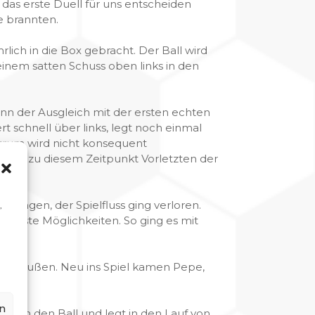
s erste Duell für uns entscheiden
le brannten.
lich in die Box gebracht. Der Ball wird
einem satten Schuss oben links in den
n der Ausgleich mit der ersten echten
rt schnell über links, legt noch einmal
entrum wird nicht konsequent
n den zu diesem Zeitpunkt Vorletzten der
zwungen, der Spielfluss ging verloren.
,
 beste Möglichkeiten. So ging es mit
en draußen. Neu ins Spiel kamen Pepe,
n
früh den Ball und legt in den Lauf von