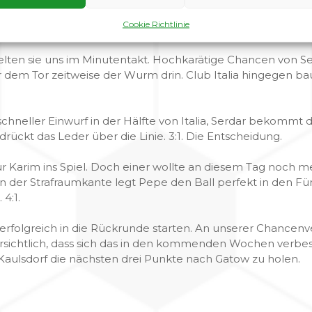
e Hereingabe auf unseren Winterneuzugang Serdar, der dir
Cookie Richtlinie
ielten sie uns im Minutentakt. Hochkarätige Chancen von 
r dem Tor zeitweise der Wurm drin. Club Italia hingegen 
 schneller Einwurf in der Hälfte von Italia, Serdar bekommt d
rückt das Leder über die Linie. 3:1. Die Entscheidung.
ür Karim ins Spiel. Doch einer wollte an diesem Tag noch m
on der Strafraumkante legt Pepe den Ball perfekt in den F
 4:1.
r erfolgreich in die Rückrunde starten. An unserer Chancen
rsichtlich, dass sich das in den kommenden Wochen verbes
aulsdorf die nächsten drei Punkte nach Gatow zu holen.