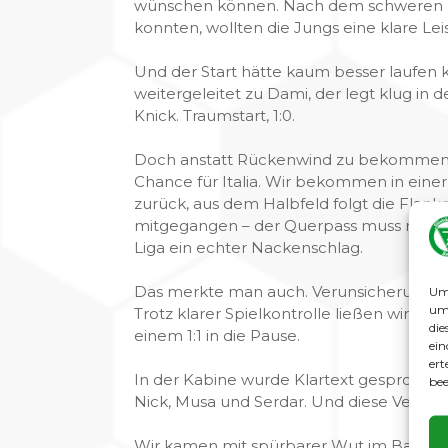
wünschen können. Nach dem schweren Hi
konnten, wollten die Jungs eine klare Lei
Und der Start hätte kaum besser laufen kö
weitergeleitet zu Dami, der legt klug in
Knick. Traumstart, 1:0.
Doch anstatt Rückenwind zu bekommen, 
Chance für Italia. Wir bekommen in einer O
zurück, aus dem Halbfeld folgt die Flanke
mitgegangen – der Querpass muss nur noc
Liga ein echter Nackenschlag.
Das merkte man auch. Verunsicherung schl
Um 
um 
Trotz klarer Spielkontrolle ließen wir 
die
einem 1:1 in die Pause.
ein
ert
In der Kabine wurde Klartext gesprochen
bee
Nick, Musa und Serdar. Und diese Veränd
Wir kamen mit spürbarer Wut im Bauch zu