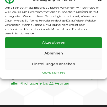
durch die Sportämter ist der Trainingsbetrieb im
Um dir ein optimales Erlebnis zu bieten, verwenden wir Technologien
Berliner Fußball weiterhin stark eingeschränkt.
wie Cookies, um Geräteinformationen zu speichern und/oder darauf
Auch wenn am Wochenende deutlich wärmere
zuzugreifen. Wenn du diesen Technologien zustimmst, können wir
Temperaturen zu erwarten sind, reagiert der
Daten wie das Surfverhalten oder eindeutige IDs auf dieser Website
Berliner Fußball-Verband auf den Wunsch
verarbeiten. Wenn du deine Einwilligung nicht erteilst oder
zurückziehst, können bestimmte Merkmale und Funktionen
zahlreicher Vereine und
setzt alle Pflichtspiele
beeinträchtigt werden.
sämtlicher ordentlicher Spielklassen bis
einschließlich Sonntag, den 22. Februar 2026
Akzeptieren
ab.
Damit soll eine angemessene
Rückrundenvorbereitung der Teams im Sinne der
Ablehnen
Verletzungsprävention und Chancengleichheit
gewährleistet werden. Die ausfallenden Spiele
Einstellungen ansehen
werden durch die Staffelleitungen neu terminiert.
Cookie Richtlinie
Quelle:
Berliner Fussball-Verband: Absetzung
aller Pflichtspiele bis 22. Februar