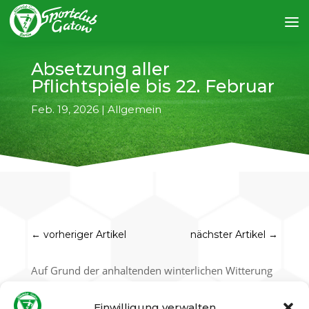
Absetzung aller
Pflichtspiele bis 22. Februar
Feb. 19, 2026
|
Allgemein
←
vorheriger Artikel
nächster Artikel
→
Auf Grund der anhaltenden winterlichen Witterung
mit Schnee und Frost und der daraus
resultierenden Sperrung zahlreicher Sportanlagen
Einwilligung verwalten