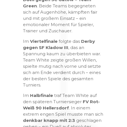
Green
. Beide Teams begegneten
sich auf Augenhöhe, kämpften fair
und mit großem Einsatz – ein
emotionaler Moment für Spieler,
Trainer und Zuschauer.
Im
Viertelfinale
folgte das
Derby
gegen SF Kladow III
, das an
Spannung kaum zu überbieten war.
Team White zeigte großen Willen,
spielte mutig nach vorne und setzte
sich am Ende verdient durch – eines
der besten Spiele des gesamten
Turniers.
Im
Halbfinale
traf Team White auf
den späteren Turniersieger
FV Rot-
Weiß 90 Hellersdorf
. In einem
extrem engen Spiel musste man sich
denkbar knapp mit 2:3
geschlagen
geben – ein Duell auf absoluter