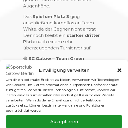
Augenhöhe.
Das
Spiel um Platz 3
ging
anschließend kampflos an Team
White, da der Gegner nicht antrat.
Dennoch bleibt ein
starker dritter
Platz
nach einem sehr
überzeugenden Turnierverlauf.
🟢
SC Gatow – Team Green
Team Green zeigte über das
Einwilligung verwalten
gesamte Turnier hinweg großen
Einsatz und viel Zusammenhalt. In
Um dir ein optimales Erlebnis zu bieten, verwenden wir Technologien
der Gruppenphase kämpfte das
wie Cookies, um Geräteinformationen zu speichern und/oder darauf
Team um jeden Ball und belohnte
zuzugreifen. Wenn du diesen Technologien zustimmst, können wir
Daten wie das Surfverhalten oder eindeutige IDs auf dieser Website
sich mit sehenswerten Toren.
verarbeiten. Wenn du deine Einwilligung nicht erteilst oder
Das vereinsinterne Achtelfinale
zurückziehst, können bestimmte Merkmale und Funktionen
gegen Team White war zwar das
beeinträchtigt werden.
Turnierende, doch die Kinder hielten
geschlossen zusammen, feuerten
Akzeptieren
sich gegenseitig an und