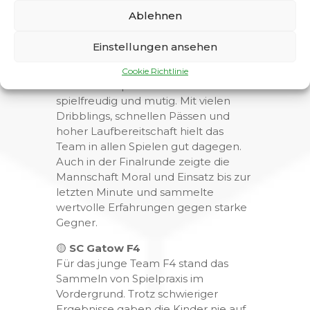
unterstützten anschließend ihre
Ablehnen
Gatower Mitspieler lautstark von der
Seitenlinie.
Einstellungen ansehen
⚫
SC Gatow – Team Black
Cookie Richtlinie
Team Black präsentierte sich
spielfreudig und mutig. Mit vielen
Dribblings, schnellen Pässen und
hoher Laufbereitschaft hielt das
Team in allen Spielen gut dagegen.
Auch in der Finalrunde zeigte die
Mannschaft Moral und Einsatz bis zur
letzten Minute und sammelte
wertvolle Erfahrungen gegen starke
Gegner.
🟡
SC Gatow F4
Für das junge Team F4 stand das
Sammeln von Spielpraxis im
Vordergrund. Trotz schwieriger
Ergebnisse gaben die Kinder nie auf,