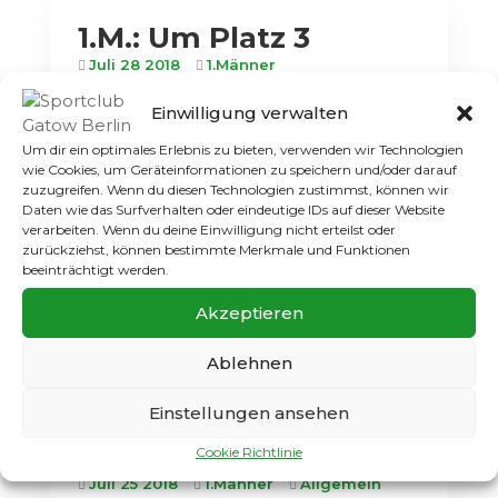
1.M.: Um Platz 3
Juli 28 2018
1.Männer
Lange sah es so aus, als ob Gatows 1.
Einwilligung verwalten
Männer erneut den Topfavoriten SC
Um dir ein optimales Erlebnis zu bieten, verwenden wir Technologien
Staaken am Finaleinzug hindern könnte. Bis
wie Cookies, um Geräteinformationen zu speichern und/oder darauf
zur 65. Minute führte der SCG, bevor den
zuzugreifen. Wenn du diesen Technologien zustimmst, können wir
Hausherren der Ausgleich zum 1:1 gelang.
Daten wie das Surfverhalten oder eindeutige IDs auf dieser Website
An diesem Ergebnis änderte sich auch bis
verarbeiten. Wenn du deine Einwilligung nicht erteilst oder
zurückziehst, können bestimmte Merkmale und Funktionen
zum Schlusspfiff nichts mehr....
beeinträchtigt werden.
Weiterlesen
Akzeptieren
Ablehnen
Einstellungen ansehen
1. M.: Nach 7:1 im
Halbfinale
Cookie Richtlinie
Juli 25 2018
1.Männer
Allgemein