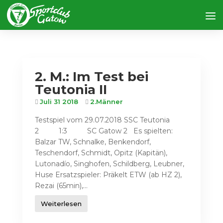
2. M.: Im Test bei
Teutonia II
Juli 31 2018
2.Männer
Testspiel vom 29.07.2018 SSC Teutonia
2 1:3 SC Gatow 2 Es spielten:
Balzar TW, Schnalke, Benkendorf,
Teschendorf, Schmidt, Opitz (Kapitän),
Lutonadío, Singhofen, Schildberg, Leubner,
Huse Ersatzspieler: Präkelt ETW (ab HZ 2),
Rezai (65min),...
Weiterlesen