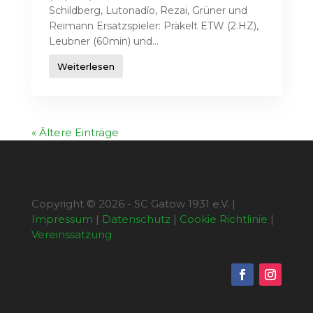
Schildberg, Lutonadío, Rezai, Grüner und
Reimann Ersatzspieler: Präkelt ETW (2.HZ),
Leubner (60min) und...
Weiterlesen
« Ältere Einträge
Copyright © 2026 - SC Gatow 1931 e.V. |
Impressum
|
Datenschutz
|
Cookie Richtlinie
|
Vereinssatzung