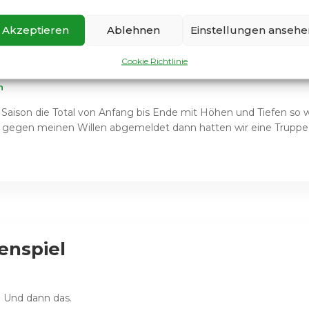
Akzeptieren
Ablehnen
Einstellungen ansehe
e im letzten Spiel
Cookie Richtlinie
n
er Saison die Total von Anfang bis Ende mit Höhen und Tiefen so
 gegen meinen Willen abgemeldet dann hatten wir eine Truppe
enspiel
. Und dann das.