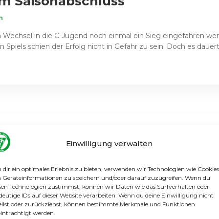
um Saisonabschluss
n
dem Wechsel in die C-Jugend noch einmal ein Sieg eingefahren w
Spiels schien der Erfolg nicht in Gefahr zu sein. Doch es dauert
itzenspiel
Einwilligung verwalten
n
abellennachbarn, die Reinickendorfer Füchse, um den Staffelsi
dir ein optimales Erlebnis zu bieten, verwenden wir Technologien wie Cookies
 ungeschlagenen Gegner, und viele sahen schon deren hohen Sie
Geräteinformationen zu speichern und/oder darauf zuzugreifen. Wenn du
sen Technologien zustimmst, können wir Daten wie das Surfverhalten oder
deutige IDs auf dieser Website verarbeiten. Wenn du deine Einwilligung nicht
eilst oder zurückziehst, können bestimmte Merkmale und Funktionen
inträchtigt werden.