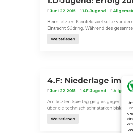
1.D-Jugend: Erfolg z
Juni 22 2015
1.D-Jugend
Allgemei
Beim letzten Kleinfeldspiel sollte vor 
Eintracht Südring. Während des gesamten 
Weiterlesen
4.F: Niederlage im Sp
Juni 22 2015
4.F-Jugend
Allgemei
Am letzten Spieltag ging es gegen den T
Um 
über die technisch sehr starken bislang
um 
die
ein
Weiterlesen
ert
bee