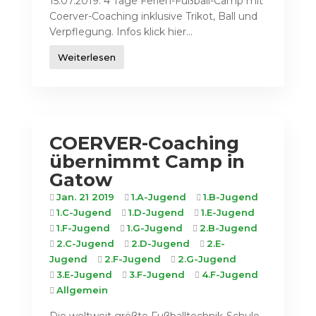
15.07.2019. 4 Tage Ferien-Fußball-Camp mit
Coerver-Coaching inklusive Trikot, Ball und
Verpflegung. Infos klick hier...
Weiterlesen
COERVER-Coaching
übernimmt Camp in
Gatow
Jan. 21 2019
1.A-Jugend
1.B-Jugend
1.C-Jugend
1.D-Jugend
1.E-Jugend
1.F-Jugend
1.G-Jugend
2.B-Jugend
2.C-Jugend
2.D-Jugend
2.E-
Jugend
2.F-Jugend
2.G-Jugend
3.E-Jugend
3.F-Jugend
4.F-Jugend
Allgemein