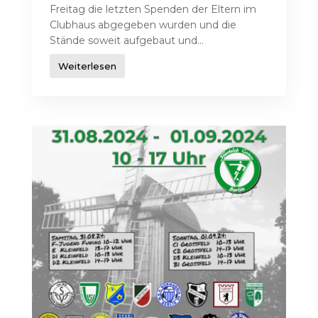
Freitag die letzten Spenden der Eltern im
Clubhaus abgegeben wurden und die
Stände soweit aufgebaut und...
Weiterlesen