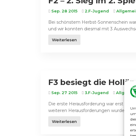
F2 – 2. Sieg im 2. Spie
Sep. 28 2015
2.F-Jugend
Allgeme
Bei schönstem Herbst-Sonnenschein waren
und wir konnten diesmal mit 3 Auswechsels
Weiterlesen
F3 besiegt die Hollä
Sep. 27 2015
3.F-Jugend
Allgemei
Die erste Herausforderung war erst ein
Um 
weiteren Herausforderungen wurden bei s
um 
die
Weiterlesen
ein
ert
bee