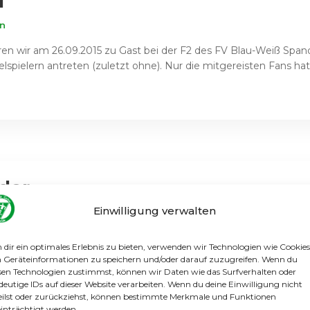
l
in
 wir am 26.09.2015 zu Gast bei der F2 des FV Blau-Weiß Spanda
pielern antreten (zuletzt ohne). Nur die mitgereisten Fans hatte
nder
Einwilligung verwalten
n
mal ein bemerkenswert langer Fußmarsch zum Platz von Oranje
dir ein optimales Erlebnis zu bieten, verwenden wir Technologien wie Cookies
chönem Fußballwetter aber auch gut gemeistert. Für Gatow ging
Geräteinformationen zu speichern und/oder darauf zuzugreifen. Wenn du
sen Technologien zustimmst, können wir Daten wie das Surfverhalten oder
deutige IDs auf dieser Website verarbeiten. Wenn du deine Einwilligung nicht
eilst oder zurückziehst, können bestimmte Merkmale und Funktionen
inträchtigt werden.