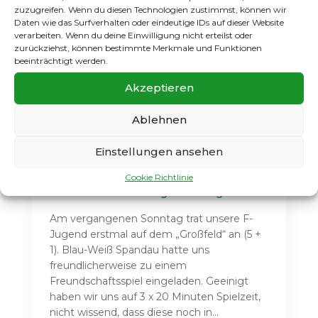
zuzugreifen. Wenn du diesen Technologien zustimmst, können wir
Daten wie das Surfverhalten oder eindeutige IDs auf dieser Website
verarbeiten. Wenn du deine Einwilligung nicht erteilst oder
zurückziehst, können bestimmte Merkmale und Funktionen
beeinträchtigt werden.
Akzeptieren
Spielbericht: F-Jugend
Ablehnen
Freundschaftspiel bei
Einstellungen ansehen
Blau Weiß Spandau //
10.11.2024
Cookie Richtlinie
Nov. 11 2024
1.F-Jugend
Jugend
Am vergangenen Sonntag trat unsere F-
Jugend erstmal auf dem „Großfeld“ an (5 +
1). Blau-Weiß Spandau hatte uns
freundlicherweise zu einem
Freundschaftsspiel eingeladen. Geeinigt
haben wir uns auf 3 x 20 Minuten Spielzeit,
nicht wissend, dass diese noch in...