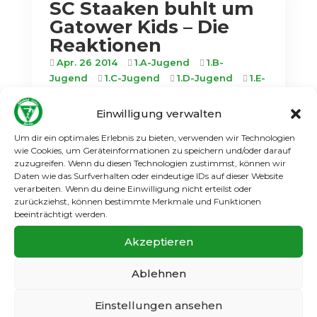
SC Staaken buhlt um
Gatower Kids – Die
Reaktionen
Apr. 26 2014
1.A-Jugend
1.B-
Jugend
1.C-Jugend
1.D-Jugend
1.E-
Jugend
1.F-Jugend
1.G-Jugend
1.Männer
2.D-Jugend
2.E-Jugend
Einwilligung verwalten
2.F-Jugend
2.Männer
3.F-Jugend
Um dir ein optimales Erlebnis zu bieten, verwenden wir Technologien
3.Männer
4.F-Jugend
Allgemein
wie Cookies, um Geräteinformationen zu speichern und/oder darauf
MiniMinis
zuzugreifen. Wenn du diesen Technologien zustimmst, können wir
Daten wie das Surfverhalten oder eindeutige IDs auf dieser Website
Nicht nur unmittelbar Beteiligte haben sich
verarbeiten. Wenn du deine Einwilligung nicht erteilst oder
für das Thema interessiert. Auch Spreekick
zurückziehst, können bestimmte Merkmale und Funktionen
TV hat sich der Angelegenheit
beeinträchtigt werden.
angenommen und in einem sehr
Akzeptieren
ausführlichen Video-Beitrag hierzu Stellung
genommen. Fußballexperte Michael Wolf
Ablehnen
(Wolf´s Revier) sieht die Sache genau...
Weiterlesen
Einstellungen ansehen