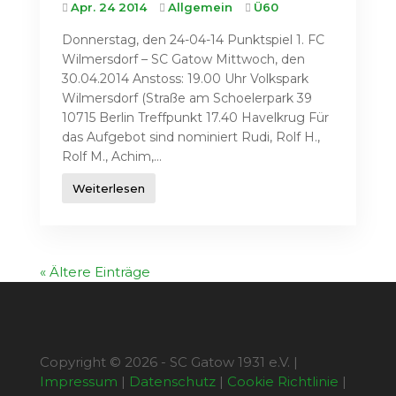
Apr. 24 2014
Allgemein
Ü60
Donnerstag, den 24-04-14 Punktspiel 1. FC
Wilmersdorf – SC Gatow Mittwoch, den
30.04.2014 Anstoss: 19.00 Uhr Volkspark
Wilmersdorf (Straße am Schoelerpark 39
10715 Berlin Treffpunkt 17.40 Havelkrug Für
das Aufgebot sind nominiert Rudi, Rolf H.,
Rolf M., Achim,...
Weiterlesen
« Ältere Einträge
Copyright © 2026 - SC Gatow 1931 e.V. |
Impressum
|
Datenschutz
|
Cookie Richtlinie
|