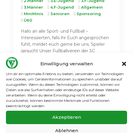
2.Männer
3.E-Jugend
3.F-Jugend
3.Männer
4.F-Jugend
Allgemein
MiniMinis
Senioren
Sponsoring
Ü60
Hallo an alle Sport- und Fußball –
Interessierten, falls ihr Euch angesprochen
fühlt, meldet euch gerne bei uns. Spieler
gesucht Unser Fußballverein der SC
GATOW 1931 e.V. sucht Spieler von 6-18
Einwilligung verwalten
Jahren und für die Ü32, die Lust und
Interesse am Fußballspiel...
Um dir ein optimales Erlebnis zu bieten, verwenden wir Technologien
wie Cookies, um Geräteinformationen zu speichern und/oder darauf
Weiterlesen
zuzugreifen. Wenn du diesen Technologien zustimmst, können wir
Daten wie das Surfverhalten oder eindeutige IDs auf dieser Website
verarbeiten. Wenn du deine Einwilligung nicht erteilst oder
zurückziehst, können bestimmte Merkmale und Funktionen
beeinträchtigt werden.
Der SCG jetzt auch bei
Akzeptieren
Facebook
Ablehnen
Okt. 1 2016
1.A-Jugend
1.B-Jugend