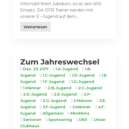
Infomobil feiert Jubiläum, es ist sein 600.
Einsatz. Die DFB Trainer werden mit
unserer E –Jugend auf dem...
Weiterlesen
Zum Jahreswechsel
Dez. 20 2017
1.A-Jugend
1.B-
Jugend
1.C-Jugend
1.D-Jugend
1.E-
Jugend
1.F-Jugend
1.G-Jugend
1.Männer
2.B-Jugend
2.C-Jugend
2.D-Jugend
2.E-Jugend
2.F-
Jugend
2.G-Jugend
2.Männer
3.E-
Jugend
3.F-Jugend
3.Männer
4.F-
Jugend
Allgemein
MiniMinis
Senioren
Sponsoring
Ü60
Unser
Clubhaus