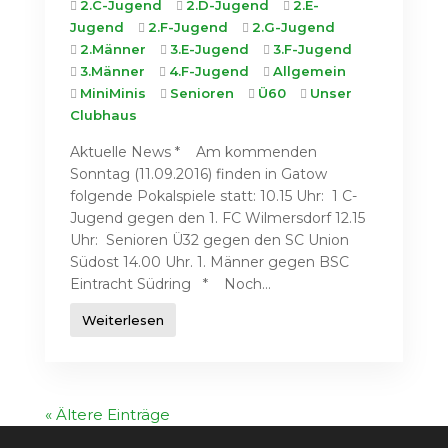
2.C-Jugend
2.D-Jugend
2.E-
Jugend
2.F-Jugend
2.G-Jugend
2.Männer
3.E-Jugend
3.F-Jugend
3.Männer
4.F-Jugend
Allgemein
MiniMinis
Senioren
Ü60
Unser
Clubhaus
Aktuelle News * Am kommenden
Sonntag (11.09.2016) finden in Gatow
folgende Pokalspiele statt: 10.15 Uhr: 1 C-
Jugend gegen den 1. FC Wilmersdorf 12.15
Uhr: Senioren Ü32 gegen den SC Union
Südost 14.00 Uhr. 1. Männer gegen BSC
Eintracht Südring * Noch...
Weiterlesen
« Ältere Einträge