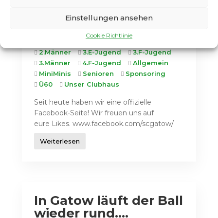
1.C-Jugend
1.D-Jugend
1.E-Jugend
Einstellungen ansehen
1.F-Jugend
1.G-Jugend
1.Männer
2.C-Jugend
2.D-Jugend
2.E-
Cookie Richtlinie
Jugend
2.F-Jugend
2.G-Jugend
2.Männer
3.E-Jugend
3.F-Jugend
3.Männer
4.F-Jugend
Allgemein
MiniMinis
Senioren
Sponsoring
Ü60
Unser Clubhaus
Seit heute haben wir eine offizielle
Facebook-Seite! Wir freuen uns auf
eure Likes. www.facebook.com/scgatow/
Weiterlesen
In Gatow läuft der Ball
wieder rund….