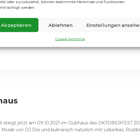
eilst oder zurückziehst, können bestimmte Merkmale und Funktionen
inträchtigt werden.
.22 im Clubhaus – ACHTUNG – N
Akzeptieren
Ablehnen
Einstellungen ansehe
ubhaus
Cookie Richtlinie
18h Wo: Bei uns im Clubhaus Ticket: 10 EUR Weitere Infos und 
haus
 steigt jetzt am 09.10.2021 im Clubhaus das OKTOBERFEST 202
 Musik von DJ Dixi und kulinarisch natürlich mit Leberkäs, Rostbr