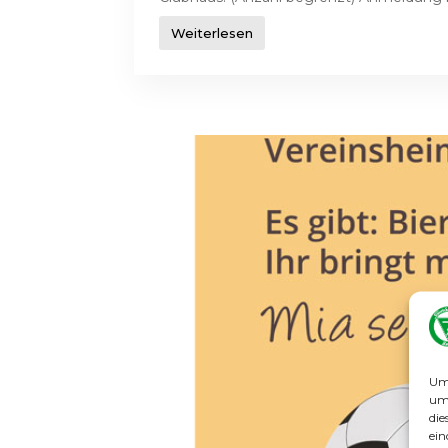
Weiterlesen
Um 
um 
die
ein