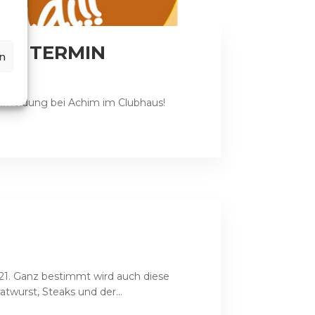
EUER TERMIN
n
Anmeldung bei Achim im Clubhaus!
1. Ganz bestimmt wird auch diese
atwurst, Steaks und der...