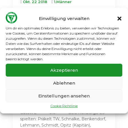
Okt. 22 2018
1.Männer
Im Spiel gegen den 1. FC Schöneberg stand
Einwilligung verwalten
es zur Halbzeit „nur“ 2:1 für den SCG. Viele
Chancen wurden auf Seiten der Gatower
Um dir ein optimales Erlebnis zu bieten, verwenden wir Technologien
ausgelassen. Das sollte sich im zweiten
wie Cookies, um Geräteinformationen zu speichern und/oder darauf
Spielabschnitt ändern. Da kam der „Gatow-
zuzugreifen. Wenn du diesen Technologien zustimmst, können wir
Express“ so richtig in Fahrt und beim...
Daten wie das Surfverhalten oder eindeutige IDs auf dieser Website
verarbeiten. Wenn du deine Einwilligung nicht erteilst oder
zurückziehst, können bestimmte Merkmale und Funktionen
Weiterlesen
beeinträchtigt werden.
Akzeptieren
Ablehnen
2. M.: Starkes 0:0
Einstellungen ansehen
Okt. 22 2018
2.Männer
Meisterschaftsspiel vom 21.10.2018 SC
Cookie Richtlinie
Gatow 2 0:0 BSC Rehberge Es
spielten: Präkelt TW, Schnalke, Benkendorf,
Lehmann, Schmidt, Opitz (Kapitän),