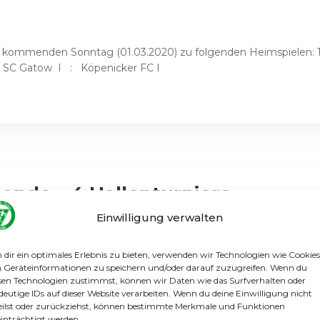
 kommenden Sonntag (01.03.2020) zu folgenden Heimspielen: 1
a: SC Gatow I : Köpenicker FC I
ende – 4 Hallenturniere
Einwilligung verwalten
ioren wieder stark gefordert. Die F2 und F3 bestritten jeweils 
dir ein optimales Erlebnis zu bieten, verwenden wir Technologien wie Cookies
lte die F1 bei der Endrunde der Spandauer Hallenrunde auf und 
Geräteinformationen zu speichern und/oder darauf zuzugreifen. Wenn du
sen Technologien zustimmst, können wir Daten wie das Surfverhalten oder
deutige IDs auf dieser Website verarbeiten. Wenn du deine Einwilligung nicht
eilst oder zurückziehst, können bestimmte Merkmale und Funktionen
inträchtigt werden.