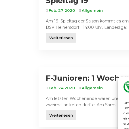
Spieltag 19
Feb. 27 2020
Allgemein
Am 19. Spieltag der Saison kommt es am
BSV Heinersdorf I 14:00 Uhr, Landeslig
Weiterlesen
F-Junioren: 1 Wochen
Feb. 24 2020
Allgemein
Am letzten Wochenende waren unsere F-Jun
Um 
zweimal antreten durfte. Am Samstag spie
um 
die
Weiterlesen
ein
ert
bee