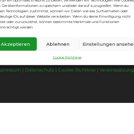
dir ein optimales Erlebnis zu bieten, verwenden wir Technologien wie Cookies
leibt nur zu hoffen, dass die Mannschaft auch entsprech
Geräteinformationen zu speichern und/oder darauf zuzugreifen. Wenn du
a als interessierter Zuschauer ein erstes Bild von se
sen Technologien zustimmst, können wir Daten wie das Surfverhalten oder
Die Weichen sind gestellt…..
deutige IDs auf dieser Website verarbeiten. Wenn du deine Einwilligung nicht
eilst oder zurückziehst, können bestimmte Merkmale und Funktionen
inträchtigt werden.
Akzeptieren
Ablehnen
Einstellungen ansehe
Cookie Richtlinie
mpressum
|
Datenschutz
|
Cookie Richtlinie
|
Vereinssatzun