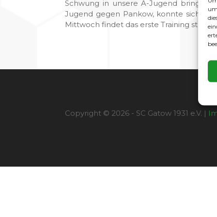
Um 
Schwung in unsere A-Jugend bringen. B
um 
Jugend gegen Pankow, konnte sich Mich
die
Mittwoch findet das erste Training statt. 
ein
ert
bee
Copyright © 2026 - SC Gatow 1931 e.V. |
I