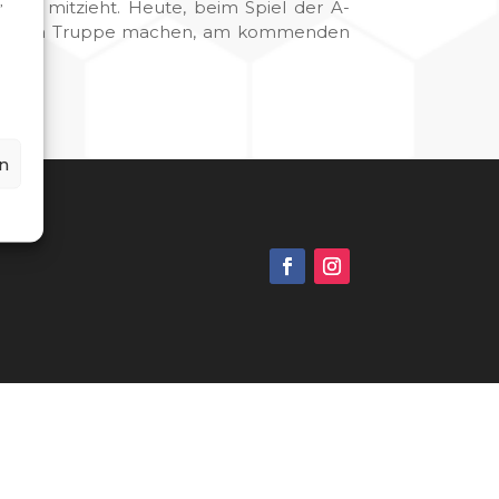
,
end mitzieht. Heute, beim Spiel der A-
iner neuen Truppe machen, am kommenden
n
g