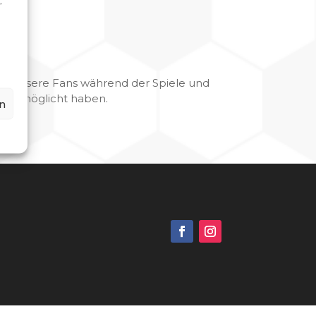
,
ch unsere Fans während der Spiele und
el ermöglicht haben.
n
g