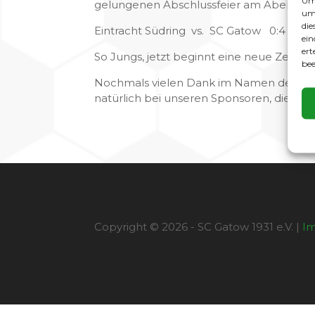
Um 
gelungenen Abschlussfeier am Abend st
um 
die
Eintracht Südring vs. SC Gatow 0:4 (0:0)
ein
ert
So Jungs, jetzt beginnt eine neue Zeit in
bee
Nochmals vielen Dank im Namen der gesa
natürlich bei unseren Sponsoren, die un
Copyright © 2026 - SC Gatow 1931 e.V. |
I