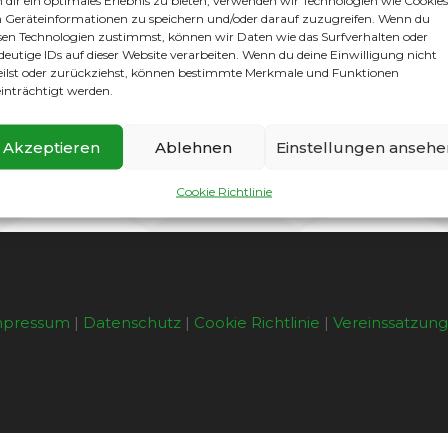
dir ein optimales Erlebnis zu bieten, verwenden wir Technologien wie Cookies
and nichts mehr im Weg.
Geräteinformationen zu speichern und/oder darauf zuzugreifen. Wenn du
sen Technologien zustimmst, können wir Daten wie das Surfverhalten oder
deutige IDs auf dieser Website verarbeiten. Wenn du deine Einwilligung nicht
eilst oder zurückziehst, können bestimmte Merkmale und Funktionen
 euer Fußballkariere. Es wird alles eine Nummer größer.
inträchtigt werden.
mten Mannschaft für die fantastische Unterstützung dur
ter anderem eine unvergessliche Fahrt zum Turnier nach Ki
Akzeptieren
Ablehnen
Einstellungen ansehe
Cookie Richtlinie
mpressum
|
Datenschutz
|
Cookie Richtlinie
|
Vereinssatzun