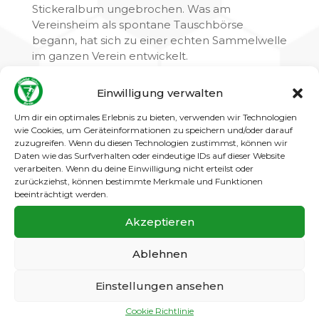
Stickeralbum ungebrochen. Was am
Vereinsheim als spontane Tauschbörse
begann, hat sich zu einer echten Sammelwelle
im ganzen Verein entwickelt.
Die Zahlen sprechen für sich: Inzwischen
Einwilligung verwalten
wurden
298 Sammelalben
und
10.658
Stickerpackungen
verkauft. Ob am
Um dir ein optimales Erlebnis zu bieten, verwenden wir Technologien
Vereinsheim, in der Netto-Filiale Alt-Gatow 48–
wie Cookies, um Geräteinformationen zu speichern und/oder darauf
zuzugreifen. Wenn du diesen Technologien zustimmst, können wir
50 oder auf dem Trainingsplatz – überall wird
Daten wie das Surfverhalten oder eindeutige IDs auf dieser Website
weiter gesammelt, verglichen und getauscht.
verarbeiten. Wenn du deine Einwilligung nicht erteilst oder
zurückziehst, können bestimmte Merkmale und Funktionen
Von den Mini-Minis bis zu den Herren mischt
beeinträchtigt werden.
weiterhin die ganze Vereinsfamilie mit. Wer
sein Album noch nicht komplett hat: Die
Akzeptieren
Alben (5 €) und Stickerpackungen (1 € pro
Stück) sind weiterhin bei Netto Marken-
Ablehnen
Discount erhältlich.
Einstellungen ansehen
Ein herzlicher Dank geht erneut an unsere
Partner stickerfive und Netto Marken-
Cookie Richtlinie