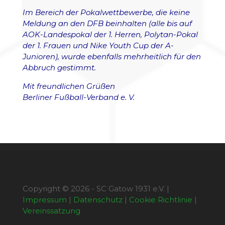
Im Bereich der Pokalwettbewerbe, die keine
Meldung an den DFB beinhalten (alle bis auf
AOK-Landespokal der 1. Herren, Polytan-Pokal
der 1. Frauen und Nike Youth Cup der A-
Junioren), wurde ebenfalls mehrheitlich für den
Abbruch gestimmt.
Mit freundlichen Grüßen
Berliner Fußball-Verband e. V.
Copyright © 2026 - SC Gatow 1931 e.V. |
Impressum
|
Datenschutz
|
Cookie Richtlinie
|
Vereinssatzung