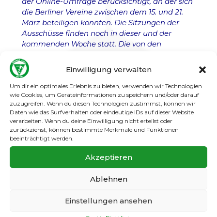
der Online-Umfrage berücksichtigt, an der sich
die Berliner Vereine zwischen dem 15. und 21.
März beteiligen konnten. Die Sitzungen der
Ausschüsse finden noch in dieser und der
kommenden Woche statt. Die von den
Ausschüssen getroffenen Beschlussvorlagen
wird das BFV-Präsidium in einem
Einwilligung verwalten
Umlaufverfahren bestätigen. Für den
Jugendbereich wird auch eine
Um dir ein optimales Erlebnis zu bieten, verwenden wir Technologien
wie Cookies, um Geräteinformationen zu speichern und/oder darauf
außerordentliche Sitzung des Jugendbeirates
zuzugreifen. Wenn du diesen Technologien zustimmst, können wir
stattfinden, bevor dann der Beirat Ende April
Daten wie das Surfverhalten oder eindeutige IDs auf dieser Website
final tagt.
verarbeiten. Wenn du deine Einwilligung nicht erteilst oder
zurückziehst, können bestimmte Merkmale und Funktionen
Abbruch und Annullierung wird bevorzugt
beeinträchtigt werden.
Dazu sagt Joachim Gaertner, Präsidialmitglied
Akzeptieren
Spielbetrieb, stellvertretend für alle
spieltechnischen Ausschüsse des BFV: „Nach
Ablehnen
den Beschlüssen des Senats von Berlin ist es
nahezu unmöglich, eine sportliche Beendigung
Einstellungen ansehen
der laufenden Spielzeit unter Einbeziehung der