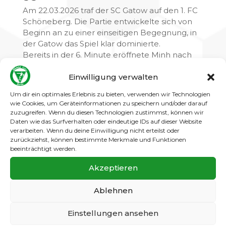
Am 22.03.2026 traf der SC Gatow auf den 1. FC
Schöneberg. Die Partie entwickelte sich von
Beginn an zu einer einseitigen Begegnung, in
der Gatow das Spiel klar dominierte.
Bereits in der 6. Minute eröffnete Minh nach
Vorlage von Ulm den Torreigen zum 1:0. Nur
Einwilligung verwalten
sieben Minuten später erhöhte Troppi, erneut
nach Vorlage von Ulm, auf 2:0. Gatow blieb
Um dir ein optimales Erlebnis zu bieten, verwenden wir Technologien
spielbestimmend und baute die Führung
wie Cookies, um Geräteinformationen zu speichern und/oder darauf
weiter aus: Troppi traf in der 22. Minute zum 3:0
zuzugreifen. Wenn du diesen Technologien zustimmst, können wir
(Vorlage Adam) und schnürte noch vor der
Daten wie das Surfverhalten oder eindeutige IDs auf dieser Website
verarbeiten. Wenn du deine Einwilligung nicht erteilst oder
Pause seinen nächsten Treffer zum 4:0 nach
zurückziehst, können bestimmte Merkmale und Funktionen
Zuspiel von Markus.
beeinträchtigt werden.
Kurz vor dem Halbzeitpfiff stellte Markus nach
Vorlage von Haik auf 5:0 (45.+3). Auch nach der
Akzeptieren
Pause änderte sich das Bild nicht. Troppi
erzielte in der 49. Minute das 6:0 (Vorlage Luca)
Ablehnen
und legte in der 56. Minute seinen nächsten
Treffer zum 7:0 nach (Vorlage Ulm).
Einstellungen ansehen
In der 64. Minute trug sich Yasin zum 8:0 in die