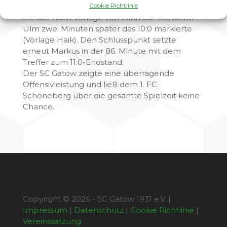
Cookie Richtlinie
Torschützenliste ein. Markus erhöhte in der 77.
Minute nach Vorlage von Minh auf 9:0, bevor
Ulm zwei Minuten später das 10:0 markierte
(Vorlage Haik). Den Schlusspunkt setzte
erneut Markus in der 86. Minute mit dem
Treffer zum 11:0-Endstand.
Der SC Gatow zeigte eine überragende
Offensivleistung und ließ dem 1. FC
Schöneberg über die gesamte Spielzeit keine
Chance.
Copyright © 2026 - SC Gatow 1931 e.V. |
Impressum
|
Datenschutz
|
Cookie Richtlinie
|
Vereinssatzung