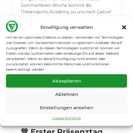
Sommerferien-Woche kommt die
11teamsports Academy zu uns nach Gatow!
🏆 Melde dich jetzt an und sichere dir
deinen Platz!...
Einwilligung verwalten
Weiterlesen
Um dir ein optimales Erlebnis zu bieten, verwenden wir Technologien
wie Cookies, um Geräteinformationen zu speichern und/oder darauf
zuzugreifen. Wenn du diesen Technologien zustimmst, können wir
Daten wie das Surfverhalten oder eindeutige IDs auf dieser Website
verarbeiten. Wenn du deine Einwilligung nicht erteilst oder
zurückziehst, können bestimmte Merkmale und Funktionen
beeinträchtigt werden.
Akzeptieren
Ablehnen
Einstellungen ansehen
Cookie Richtlinie
💚 Erster Präsenztag