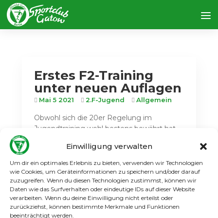
Erstes F2-Training
unter neuen Auflagen
Mai 5 2021
2.F-Jugend
Allgemein
Obwohl sich die 20er Regelung im
Jugendtraining wohl bestens bewährt hat,
wurden jetzt im Jugendtraining neue
Einwilligung verwalten
verschärfte, aber nun wirklich nicht
unbedingt nachvollziehbare Auflagen
Um dir ein optimales Erlebnis zu bieten, verwenden wir Technologien
festgesetzt. So müssen die Kinder unter
wie Cookies, um Geräteinformationen zu speichern und/oder darauf
zuzugreifen. Wenn du diesen Technologien zustimmst, können wir
anderem vom Schultor auf dem Weg zum...
Daten wie das Surfverhalten oder eindeutige IDs auf dieser Website
verarbeiten. Wenn du deine Einwilligung nicht erteilst oder
Weiterlesen
zurückziehst, können bestimmte Merkmale und Funktionen
beeinträchtigt werden.