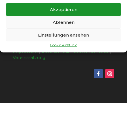
Akzeptieren
Nächste Einträge »
Ablehnen
Einstellungen ansehen
Copyright © 2026 - SC Gatow 1931 e.V. |
Cookie Richtlinie
Impressum
|
Datenschutz
|
Cookie Richtlinie
|
Vereinssatzung