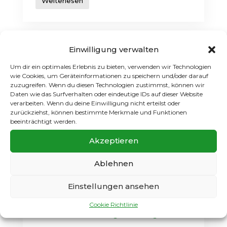
Weiterlesen
Einwilligung verwalten
Um dir ein optimales Erlebnis zu bieten, verwenden wir Technologien
wie Cookies, um Geräteinformationen zu speichern und/oder darauf
zuzugreifen. Wenn du diesen Technologien zustimmst, können wir
Daten wie das Surfverhalten oder eindeutige IDs auf dieser Website
verarbeiten. Wenn du deine Einwilligung nicht erteilst oder
zurückziehst, können bestimmte Merkmale und Funktionen
beeinträchtigt werden.
Akzeptieren
Ablehnen
Spielbericht: F-Jugend
Kinderfestival bei
Einstellungen ansehen
Wacker Lankwitz
Cookie Richtlinie
Mai 17 2025
1.F-Jugend
Jugend