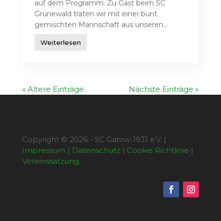
auf dem Programm: Zu Gast beim SC
Grunewald traten wir mit einer bunt
gemischten Mannschaft aus unseren...
Weiterlesen
« Ältere Einträge
Nächste Einträge »
Copyright © 2026 - SC Gatow 1931 e.V. |
Impressum
|
Datenschutz
|
Cookie Richtlinie
|
Vereinssatzung