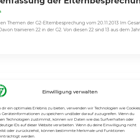
enfassung der Elternbesprechu
n
ten Themen der G2-Elternbesprechung vom 20.11.2013 Im Gesa
avon trainieren 22 in der G2. Von diesen 22 sind 13 aus dem Jah
Einwilligung verwalten
erpause hat es unsere 1. Männer durchweg mit Mannschaften zu tun
dir ein optimales Erlebnis zu bieten, verwenden wir Technologien wie Cookies
.11.13) geht es zum starken Aufsteiger und derzeitigen Tabellenv
Geräteinformationen zu speichern und/oder darauf zuzugreifen. Wenn du
sen Technologien zustimmst, können wir Daten wie das Surfverhalten oder
deutige IDs auf dieser Website verarbeiten. Wenn du deine Einwilligung nicht
eilst oder zurückziehst, können bestimmte Merkmale und Funktionen
inträchtigt werden.