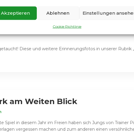
Akzeptieren
Ablehnen
Einstellungen ansehe
 altes Foto aufgetaucht!
Cookie Richtlinie
fgetaucht! Diese und weitere Erinnerungsfotos in unserer Rubrik
rk am Weiten Blick
n
te Spiel in diesem Jahr im Freien haben sich Jungs von Trainer
ederlagen vergessen machen und zum anderen einen versöhnlichen