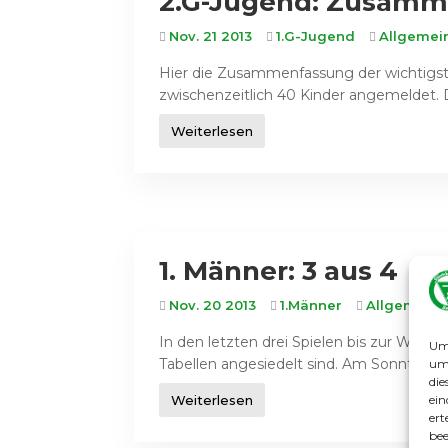
2.G-Jugend: Zusamm
Nov. 21 2013
1.G-Jugend
Allgemei
Hier die Zusammenfassung der wichtigs
zwischenzeitlich 40 Kinder angemeldet. D
Weiterlesen
1. Männer: 3 aus 4
Nov. 20 2013
1.Männer
Allgemein
In den letzten drei Spielen bis zur Wint
Um 
Tabellen angesiedelt sind. Am Sonntag (24
um 
die
ein
Weiterlesen
ert
bee