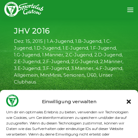
JHV 2016
Dez. 15, 2015
|
1.A-Jugend
,
1.B-Jugend
,
1.C-
Jugend
,
1.D-Jugend
,
1.E-Jugend
,
1.F-Jugend
,
1.G-Jugend
,
1.Männer
,
2.C-Jugend
,
2.D-Jugend
,
2.E-Jugend
,
2.F-Jugend
,
2.G-Jugend
,
2.Männer
,
3.E-Jugend
,
3.F-Jugend
,
3.Männer
,
4.F-Jugend
,
Allgemein
,
MiniMinis
,
Senioren
,
Ü60
,
Unser
Clubhaus
Einwilligung verwalten
Um dir ein optimales Erlebnis zu bieten, verwenden wir Technologien
wie Cookies, um Geräteinformationen zu speichern und/oder darauf
zuzugreifen. Wenn du diesen Technologien zustimmst, können wir
Daten wie das Surfverhalten oder eindeutige IDs auf dieser Website
verarbeiten. Wenn du deine Einwilligung nicht erteilst oder
←
vorheriger Artikel
nächster Artikel
→