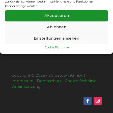
zurückziehst, können bestimmte Merkmale und Funktionen
beeinträchtigt werden.
Es ist wieder einmal soweit. Am 15.01.2016
Akzeptieren
findet um 20.00 Uhr im Clubhaus Gatow die
Jahreshauptversammlung 2016 statt. Die
Ablehnen
Einladung sowie Tagesordnung
hier
.
Einstellungen ansehen
Cookie Richtlinie
Copyright © 2026 - SC Gatow 1931 e.V. |
Impressum
|
Datenschutz
|
Cookie Richtlinie
|
Vereinssatzung