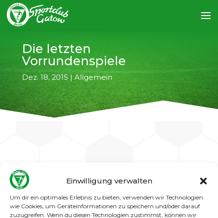
Die letzten
Vorrundenspiele
Dez. 18, 2015
|
Allgemein
←
vorheriger Artikel
nächster Artikel
→
Einwilligung verwalten
Gatow I
Um dir ein optimales Erlebnis zu bieten, verwenden wir Technologien
wie Cookies, um Geräteinformationen zu speichern und/oder darauf
Sonntag, 20.12.2015, Auswärtsspiel bei
zuzugreifen. Wenn du diesen Technologien zustimmst, können wir