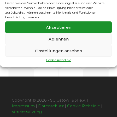
Concordia Britz
Daten wie das Surfverhalten oder eindeutige IDs auf dieser Website
Anstoß 15.00 Uhr, Buschkrugallee 163 – 12359
verarbeiten. Wenn du deine Einwilligung nicht erteilst oder
Berlin
zurückziehst, können bestimmte Merkmale und Funktionen
beeinträchtigt werden.
Gatow II
Akzeptieren
Sonntag, 20.12.2015, Auswärtsspiel beim BSC
Kickers Anstoß 14.00
Ablehnen
Uhr, Monumentenstraße 13 c – 10829 Berlin
Einstellungen ansehen
.
Cookie Richtlinie
Copyright © 2026 - SC Gatow 1931 e.V. |
Impressum
|
Datenschutz
|
Cookie Richtlinie
|
Vereinssatzung