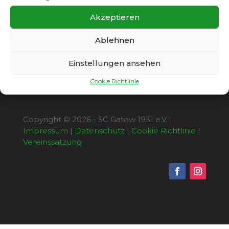
der Mannschaft von Anadoluspor, ein wichtiger
3:2-Auswärtserfolg. Tobias Benkendorf (2) und
Akzeptieren
Mat Lutonadio trafen für den SCG.
Ablehnen
Einstellungen ansehen
Cookie Richtlinie
Copyright © 2026 - SC Gatow 1931 e.V. |
Impressum
|
Datenschutz
|
Cookie Richtlinie
|
Vereinssatzung