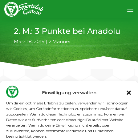
2. M.: 3 Punkte bei Anadolu
März 18, 2019
|
2.Männer
Einwilligung verwalten
←
vorheriger Artikel
nächster Artikel
→
Um dir ein optimales Erlebnis zu bieten, verwenden wir Technologien
wie Cookies, um Geräteinformationen zu speichern und/oder darauf
Die starke Trainingsbeteiligung zahlt sich aus!
zuzugreifen. Wenn du diesen Technologien zustimmst, können wir
Nach den tollen, aber leider punktlosen
Daten wie das Surfverhalten oder eindeutige IDs auf dieser Website
verarbeiten. Wenn du deine Einwilligung nicht erteilst oder
Auftritten gegen TeBe und Meteor gelang
zurückziehst, können bestimmte Merkmale und Funktionen
unserer 2. Männer nun beim Tabellenvierten,
beeinträchtigt werden.