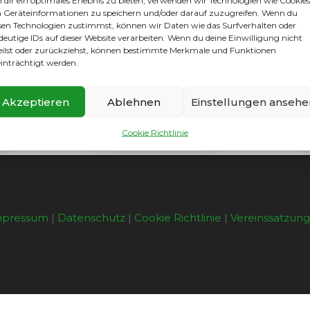
dir ein optimales Erlebnis zu bieten, verwenden wir Technologien wie Cookies
Geräteinformationen zu speichern und/oder darauf zuzugreifen. Wenn du
nen unser Spieler anschießt von dem prallt der Ball an ei
sen Technologien zustimmst, können wir Daten wie das Surfverhalten oder
 keine Mannschaft war lange genug im Ballbesitz um vernünf
deutige IDs auf dieser Website verarbeiten. Wenn du deine Einwilligung nicht
n zu Ballverlusten. Einen solchen Ballverlust der Hermsdo
eilst oder zurückziehst, können bestimmte Merkmale und Funktionen
 Metern. Der Ausgleich fiel dann 3 Minuten vor Schluss, wi
inträchtigt werden.
r Bein brachte dann den Ball über die Torlinie. Wieder ha
s und nötiger Ruhe so ein Spiel zu gewinnen. Unsere Tors
Akzeptieren
Ablehnen
Einstellungen ansehe
Cookie Richtlinie
mpressum
|
Datenschutz
|
Cookie Richtlinie
|
Vereinssatzun