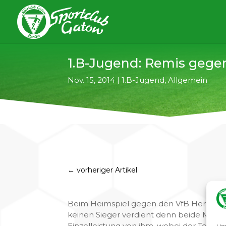
1.B-Jugend: Remis gege
Nov. 15, 2014
|
1.B-Jugend
,
Allgemein
←
vorheriger Artikel
Beim Heimspiel gegen den VfB Hermsdorf
keinen Sieger verdient denn beide Mann
Einzelleistung von ihm, wobei der Torhüter