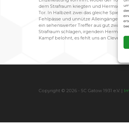
Um 
um 
dem Strafraum kriegten und Hermsdorf ei
die
Tor. In Halbzeit zwei das gleiche Spiel,
ein
Fehlpässe und unnütze Alleingänge führte
ert
ein sehenswerter Treffer aus gut zwanzig
bee
Strafraum schlagen, irgendein Hermsdorfe
Kampf belohnt, es fehlt uns an Cleverne
Copyright © 2026 - SC Gatow 1931 e.V. |
I