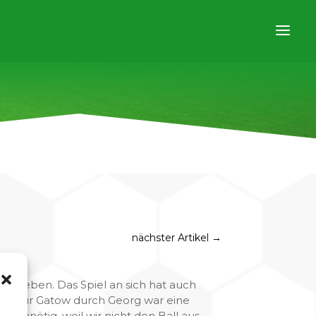
nächster Artikel
→
ergeben. Das Spiel an sich hat auch
1:0 für Gatow durch Georg war eine
g unnötig, weil wir nicht den Ball aus