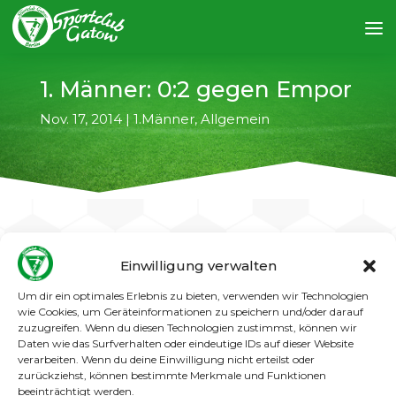
1. Männer: 0:2 gegen Empor
Nov. 17, 2014
|
1.Männer
,
Allgemein
Einwilligung verwalten
←
vorheriger Artikel
nächster Artikel
→
Um dir ein optimales Erlebnis zu bieten, verwenden wir Technologien
wie Cookies, um Geräteinformationen zu speichern und/oder darauf
Die Hoffnungen, dass unserer 1. Männer an die
zuzugreifen. Wenn du diesen Technologien zustimmst, können wir
guten Leistungen der Vorwoche
Daten wie das Surfverhalten oder eindeutige IDs auf dieser Website
verarbeiten. Wenn du deine Einwilligung nicht erteilst oder
anknüpfen können, wurden nicht erfüllt. Mit
zurückziehst, können bestimmte Merkmale und Funktionen
0:2 mussten sich die Gatower dem SV Empor
beeinträchtigt werden.