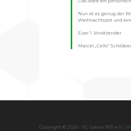
Das wäre ein persönlic
Nun ist es genug der W
Weihnachtszeit und einen
Euer 1. Vorsitzender
Marcel „Cello“ Schildbe
Copyright © 2026 - SC Gatow 1931 e.V. |
I