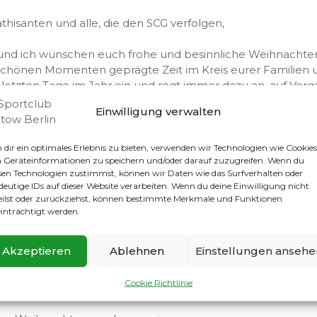
thisanten und alle, die den SCG verfolgen,
nd ich wünschen euch frohe und besinnliche Weihnachten
schönen Momenten geprägte Zeit im Kreis eurer Familien 
 letzten Tage im Jahr ein und regt immer dazu an, auf Ve
 Anstehende zu werfen und besinnlich darüber nachzudenk
Einwilligung verwalten
auf eine aufregende, spannende, fordernde, teilweise von 
ehn-monatige Amtszeit zurück, aber auch auf viele schön
ncup mit vielen strahlenden Kindergesichtern oder vielen 
dir ein optimales Erlebnis zu bieten, verwenden wir Technologien wie Cookies
Geräteinformationen zu speichern und/oder darauf zuzugreifen. Wenn du
it unseren Mitgliedern.
sen Technologien zustimmst, können wir Daten wie das Surfverhalten oder
deutige IDs auf dieser Website verarbeiten. Wenn du deine Einwilligung nicht
mich das wieder neu entfachte Vereinsleben, welches natür
eilst oder zurückziehst, können bestimmte Merkmale und Funktionen
nem sehr guten Weg befindet und zeigt, dass der Verein le
inträchtigt werden.
cher Fußballverein.
am weiter daran arbeiten, den Verein und das Umfeld weit
Akzeptieren
Ablehnen
Einstellungen ansehe
verwandeln, an dem man sich auch abseits des Fußballplat
eren Mitmenschen einen Ort schafft, an dem sie sich gebor
Cookie Richtlinie
ht woanders nicht haben.