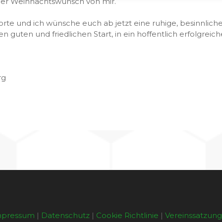
her Weihnachtswunsch von mir.
orte und ich wünsche euch ab jetzt eine ruhige, besinnlic
 guten und friedlichen Start, in ein hoffentlich erfolgreich
rg
mpressum
|
Datenschutz
|
Cookie Richtlinie
|
Vereinssatzun