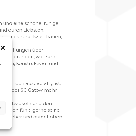
 und eine schöne, ruhige
und euren Liebsten.
rgangenes zurückzuschauen,
en.
Enttäuschungen über
e Erinnerungen, wie zum
guten, konstruktiven und
,
lich noch ausbaufähig ist,
bt und der SC Gatow mehr
erzuentwickeln und den
n
zes wohlfühlt, gerne seine
gen, sicher und aufgehoben