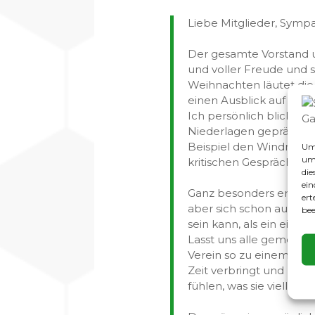
Liebe Mitglieder, Sympa
Der gesamte Vorstand u
und voller Freude und 
Weihnachten läutet die
einen Ausblick auf das
Ich persönlich blicke 
Niederlagen geprägte z
Beispiel den Windmühle
Um 
um 
kritischen Gesprächen m
die
ein
Ganz besonders erfreut 
ert
aber sich schon auf ei
bee
sein kann, als ein einfa
Lasst uns alle gemeins
Verein so zu einem Ort 
Zeit verbringt und uns
fühlen, was sie vielleic