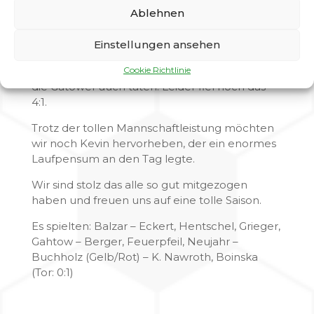
noch einmal richtig Dampf und erarbeiteten
Ablehnen
sich auch einiges an Chancen. Als nach einem
Standard das 3:1 in der 75. Minute fiel merkte
Einstellungen ansehen
man den Gatowern das Kraftaufreibende Spiel
Cookie Richtlinie
an und nun hieß es nur noch gegenhalten, was
die Gatower auch taten. Leider fiel noch das
4:1.
Trotz der tollen Mannschaftleistung möchten
wir noch Kevin hervorheben, der ein enormes
Laufpensum an den Tag legte.
Wir sind stolz das alle so gut mitgezogen
haben und freuen uns auf eine tolle Saison.
Es spielten: Balzar – Eckert, Hentschel, Grieger,
Gahtow – Berger, Feuerpfeil, Neujahr –
Buchholz (Gelb/Rot) – K. Nawroth, Boinska
(Tor: 0:1)