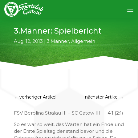
3.Männer: Spielbericht
Aug. 12, 2013
|
3.Männer
,
Allgemein
←
vorheriger Artikel
nächster Artikel
→
FSV Berolina Stralau III – SC Gatow III 4:1 (2:1)
So es war so weit, das Warten hat ein Ende und
der Erste Spieltag der stand bevor und die
Gatower freuen sich auf die neue Saison. Da