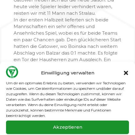
heute viele Spieler leider verhindert waren,
reisten wir mit 11 Mann nach Stralau.
In der ersten Halbzeit lieferten sich beide
Mannschaften ein sehr offenes und
Ansehnliches Spiel, wobei es für beide Teams
ein paar Chancen gab. Den glücklicheren Start
hatten die Gatower, wo Boinska nach weitem
Abschlag von Balzar das 0:1 machte. Es folgte
ein Tor der Hausherren zum Ausgleich. Ein
erster Nackenschlag heute kam mit dem 2:1
Einwilligung verwalten
zum Halbzeitpfiff. Das Trainerteam sah bis hier
hin eine Sehr ordentliche Mannschaftsleistung.
Um dir ein optimales Erlebnis zu bieten, verwenden wir Technologien
Kurz nach Wiederanpfiff mussten die Gatower
wie Cookies, um Geräteinformationen zu speichern und/oder darauf
den nächsten Rückschlag in Form einer
zuzugreifen. Wenn du diesen Technologien zustimmst, können wir
Gelb/Roten Karte (Buchholz) hinnehmen, als
Daten wie das Surfverhalten oder eindeutige IDs auf dieser Website
verarbeiten. Wenn du deine Einwilligung nicht erteilst oder
sich dann noch Feuerpfeil nach Verletzung
zurückziehst, können bestimmte Merkmale und Funktionen
verabschiedete war den 9 Gatowern klar jetzt
beeinträchtigt werden.
erst recht. Nun ging der Kampf los und die
restlichen Gatower legten sich voll ins Zeug
Akzeptieren
und machten gegen überraschte Stralauer