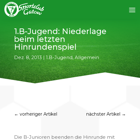
1.B-Jugend: Niederlage
beim letzten
Hinrundenspiel
Dez. 8, 2013
|
1.B-Jugend
,
Allgemein
←
vorheriger Artikel
nächster Artikel
→
Die B-Junioren beenden die Hinrunde mit