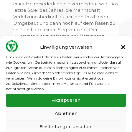
einer Heimniederlage die vermeidbar war. Das
letzte Spiel des Jahres, die Mannschaft
Verletzungsbedingt auf einigen Positionen
Umgebaut und dann noch auf dem Rasen zu
spielen hätte einen Sieg verdient. Der
Kunstrasen hart gefroren der Naturrasen
leichte Schneedecke gut bespielbar. Wir
Einwilligung verwalten
kamen gut ins Spiel hatten Torchancen anmaß
aber R.W. Neukölln verhindert ein ums andere
Um dir ein optimales Erlebnis zu bieten, verwenden wir Technologien
Mal den Torjubel. Nach einer Torlosen ersten
wie Cookies, um Geräteinformationen zu speichern und/oder darauf
zuzugreifen. Wenn du diesen Technologien zustimmst, können wir
Hälfte hofften wir auf unseren ersten Dreier
Daten wie das Surfverhalten oder eindeutige IDs auf dieser Website
seit Monaten aber der Schiedsrichter und die
verarbeiten. Wenn du deine Einwilligung nicht erteilst oder
Jungs aus Neukölln hatten was dagegen. Bei
zurückziehst, können bestimmte Merkmale und Funktionen
einem unserer Angriffe eilte Neuköllns Torwart
beeinträchtigt werden.
aus seinen Kasten und senst Jonathan um
Akzeptieren
glattes Rot auch der Trainer der Neuköllner ist
der Meinung anstatt Rot gibt es nur Gelb und
Ablehnen
Freistoß. Wie schon so oft in dieser Saison der
Gegenangriff bringt Neukölln in Führung aus
Einstellungen ansehen
Abseitsverdächtiger Position kommt der Ball