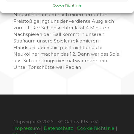
zum Torschützen und wir liegen 0:1 hinten. Wir
Cookie Richtlinie
geben nicht auf rennen weiter auf das Tor der
Neuköllner an und nach einem erneuten
Freistoß gelingt uns der verdiente Ausgleich
zum 1:1. Der Schiedsrichter lässt 4 Minuten
Nachspielen der Ball kommt in unseren
Strafraum unsere Spieler reklamieren
Handspiel der Schiri pfeift nicht und die
Neuköllner machen das 1:2. Dann war das Spiel
aus. Schade Jungs diesmal war mehr drin.
Unser Tor schütze war Fabian
Copyright © 2026 - SC Gatow 1931 e.V. |
Impressum
|
Datenschutz
|
Cookie Richtlinie
|