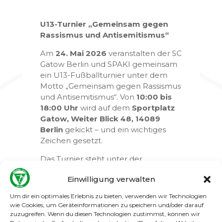
U13-Turnier „Gemeinsam gegen
Rassismus und Antisemitismus“
Am
24. Mai 2026
veranstalten der SC
Gatow Berlin und SPAKI gemeinsam
ein U13-Fußballturnier unter dem
Motto „Gemeinsam gegen Rassismus
und Antisemitismus“. Von
10:00 bis
18:00 Uhr
wird auf dem
Sportplatz
Gatow, Weiter Blick 48, 14089
Berlin
gekickt – und ein wichtiges
Zeichen gesetzt.
Das Turnier steht unter der
Schirmherrschaft von Kai Wegner
Einwilligung verwalten
(Regierender Bürgermeister Berlin),
Eren Ünsal (Leiterin der LADS) und
Um dir ein optimales Erlebnis zu bieten, verwenden wir Technologien
Frank Bewig (Bezirksbürgermeister
wie Cookies, um Geräteinformationen zu speichern und/oder darauf
Berlin Spandau).
zuzugreifen. Wenn du diesen Technologien zustimmst, können wir