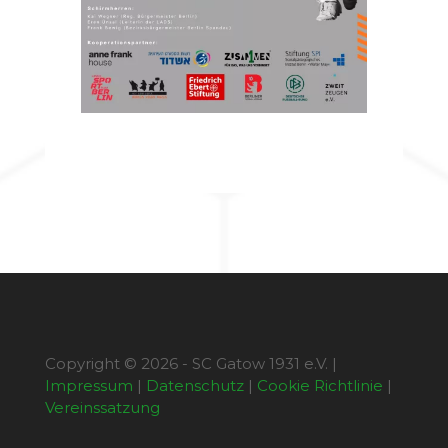
Copyright © 2026 - SC Gatow 1931 e.V. |
Impressum
|
Datenschutz
|
Cookie Richtlinie
|
Vereinssatzung