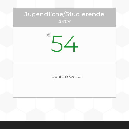
Jugendliche/Studierende
aktiv
54
€
quartalsweise