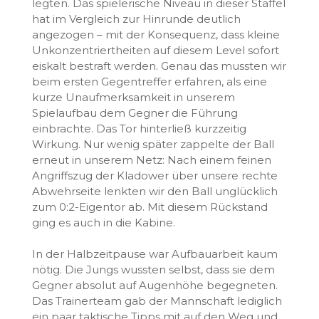
legten. Das spielerische Niveau in dieser Staffel
hat im Vergleich zur Hinrunde deutlich
angezogen – mit der Konsequenz, dass kleine
Unkonzentriertheiten auf diesem Level sofort
eiskalt bestraft werden. Genau das mussten wir
beim ersten Gegentreffer erfahren, als eine
kurze Unaufmerksamkeit in unserem
Spielaufbau dem Gegner die Führung
einbrachte. Das Tor hinterließ kurzzeitig
Wirkung. Nur wenig später zappelte der Ball
erneut in unserem Netz: Nach einem feinen
Angriffszug der Kladower über unsere rechte
Abwehrseite lenkten wir den Ball unglücklich
zum 0:2-Eigentor ab. Mit diesem Rückstand
ging es auch in die Kabine.
​In der Halbzeitpause war Aufbauarbeit kaum
nötig. Die Jungs wussten selbst, dass sie dem
Gegner absolut auf Augenhöhe begegneten.
Das Trainerteam gab der Mannschaft lediglich
ein paar taktische Tipps mit auf den Weg und