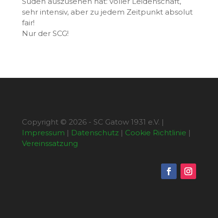
Süden auszusehen hat: voller Leidenschaft,
sehr intensiv, aber zu jedem Zeitpunkt absolut
fair!
Nur der SCG!
Copyright © 2026 - SC Gatow 1931 e.V. |
Impressum
|
Datenschutz
|
Cookie Richtlinie
|
Vereinssatzung