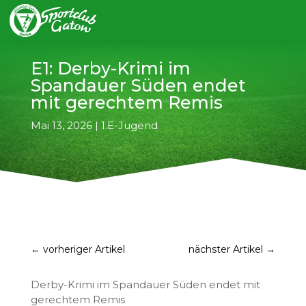
E1: Derby-Krimi im
Spandauer Süden endet
mit gerechtem Remis
Mai 13, 2026
|
1.E-Jugend
←
vorheriger Artikel
nächster Artikel
→
Derby-Krimi im Spandauer Süden endet mit
gerechtem Remis