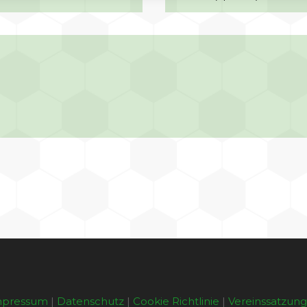
mpressum
|
Datenschutz
|
Cookie Richtlinie
|
Vereinssatzun