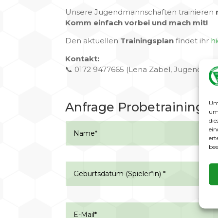
Unsere Jugendmannschaften trainieren
Komm einfach vorbei und mach mit!
Den aktuellen
Trainingsplan
findet ihr
hi
Kontakt:
📞 0172 9477665 (Lena Zabel, Jugendleite
Um 
Anfrage Probetraining
um 
die
ein
ert
bee