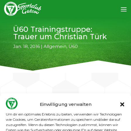
Ü60 Trainingstruppe:
Trauer um Christian Türk
Jan. 18, 2016
|
Allgemein
,
Ü60
←
vorheriger Artikel
nächster Artikel
→
Einwilligung verwalten
Die Trainingsgruppe trauert um einen
Um dir ein optimales Erlebnis zu bieten, verwenden wir Technologien
wie Cookies, um Geräteinformationen zu speichern und/oder darauf
langjährigen Wegbegleiter und treuen Fan der
zuzugreifen. Wenn du diesen Technologien zustimmst, können wir
die Truppe auch zu Auswärtsspielen immer
Daten wie das Surfverhalten oder eindeutige IDs auf dieser Website