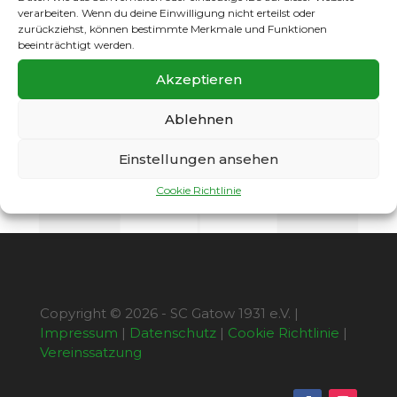
begleitete.
verarbeiten. Wenn du deine Einwilligung nicht erteilst oder
zurückziehst, können bestimmte Merkmale und Funktionen
Wir trauern um Christian Türk der trotz
beeinträchtigt werden.
schwerer Krankheit nie den Lebensmut verlor,
Akzeptieren
den Kampf gegen den Krebs aber nicht
gewinnen konnte.
Ablehnen
Unsere Anteilnahme gilt der Familie die den
Sohn und Neffen betrauern muss.
Einstellungen ansehen
Cookie Richtlinie
Copyright © 2026 - SC Gatow 1931 e.V. |
Impressum
|
Datenschutz
|
Cookie Richtlinie
|
Vereinssatzung