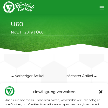
Ü60
Nov. 11, 2019
|
Ü60
←
vorheriger Artikel
nächster Artikel
→
Nachdem wir jetzt schon sechs Mal gegen
Einwilligung verwalten
einander gespielt haben gibt es immer noch
keinen sogenannten Gewinner. Die ersten
Um dir ein optimales Erlebnis zu bieten, verwenden wir Technologien
beiden Spiele gewann S 06 dann waren wir mit
wie Cookies, um Geräteinformationen zu speichern und/oder darauf