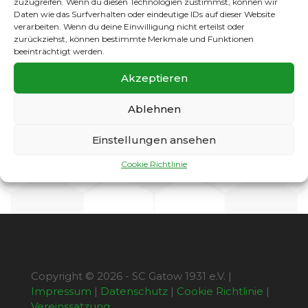
zuzugreifen. Wenn du diesen Technologien zustimmst, können wir
zwei Siegen erfolgreich und nun gab es zwei
Daten wie das Surfverhalten oder eindeutige IDs auf dieser Website
Unentschieden in Folge . Wäre schön wenn
verarbeiten. Wenn du deine Einwilligung nicht erteilst oder
unsere Oldies am 4.12 zum Spiel um 18 Uhr
zurückziehst, können bestimmte Merkmale und Funktionen
von einigen Vereinsmitgliedern moralische
beeinträchtigt werden.
Unterstützung bekämen oder der ein oder
Akzeptieren
andere von der Legenden Truppe sich die
Sache mal anschaut und Spaß daran
Ablehnen
bekommt wieder hinter der Kugel
herzurennen.
Einstellungen ansehen
Gruß Hans
Cookie Richtlinie
Copyright © 2026 - SC Gatow 1931 e.V. |
Impressum
|
Datenschutz
|
Cookie Richtlinie
|
Vereinssatzung