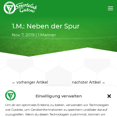
1.M.: Neben der Spur
Nov. 7, 2019
|
1.Männer
←
vorheriger Artikel
nächster Artikel
→
Am letzten Sonntag im Spiel gegen Spandau
Einwilligung verwalten
06 konnte wir uns noch über eine engagierte
Leistung unseres Teams freuen, im Spiel bei
Um dir ein optimales Erlebnis zu bieten, verwenden wir Technologien
Stern Marienfelde dagegen standen die
wie Cookies, um Geräteinformationen zu speichern und/oder darauf
Gatower total neben der Spur und wurden
regelrecht vorgeführt. 8:2 hieß es am Ende
zuzugreifen. Wenn du diesen Technologien zustimmst, können wir