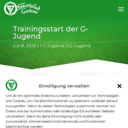
Trainingsstart der G-
Jugend
Juli 8, 2019
|
1.G-Jugend
,
2.G-Jugend
Einwilligung verwalten
Um dir ein optimales Erlebnis zu bieten, verwenden wir Technologien
←
vorheriger Artikel
nächster Artikel
→
wie Cookies, um Geräteinformationen zu speichern und/oder darauf
zuzugreifen. Wenn du diesen Technologien zustimmst, können wir
Daten wie das Surfverhalten oder eindeutige IDs auf dieser Website
Am Freitag, den 02.08.2019, startet die G-
verarbeiten. Wenn du deine Einwilligung nicht erteilst oder
Jugend mit dem ersten Training der neuen
zurückziehst, können bestimmte Merkmale und Funktionen
Saison. An diesem Tag wollen wir auch die
beeinträchtigt werden.