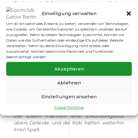
Tischtennisball fliegen, einige jagten auf dem
Bolzplatz der Kugel hinterher.
Einwilligung verwalten
Am Mittag gab’s Riesenburger vom Grill,
Um dir ein optimales Erlebnis zu bieten, verwenden wir Technologien
danach war wieder Schwimmen angesagt. Das
wie Cookies, um Geräteinformationen zu speichern und/oder darauf
Schwimmen wurde von den ´´Aufpassern´´
zuzugreifen. Wenn du diesen Technologien zustimmst, können wir
Daten wie das Surfverhalten oder eindeutige IDs auf dieser Website
abrupt abgebrochen, da sich mit lautem
verarbeiten. Wenn du deine Einwilligung nicht erteilst oder
Getöse ein Gewitter anmeldete. Gerade so in
zurückziehst, können bestimmte Merkmale und Funktionen
Sicherheit, fing es an zu regnen. Es regnete
beeinträchtigt werden.
nicht nur, zu Blitz und Donner kam noch der
Hagel dazu in Haselnussgröße. Das Unwetter
Akzeptieren
tobte so heftig, dass der Haussee kaum
auszumachen war. Nach Abzug des Gewitters
Ablehnen
ging’s wieder raus in die Natur, aber erst einmal
die Kanus und Ruderboote ausschöpfen. Die
Einstellungen ansehen
ersten Eltern haben das Gewitter live miterlebt
Cookie Richtlinie
oder sind im Auto verharrt, bis es vorbei war.
Die Eltern machten eine Erkundungstour
übers Gelände und die Kids hatten weiterhin
ihren Spaß.