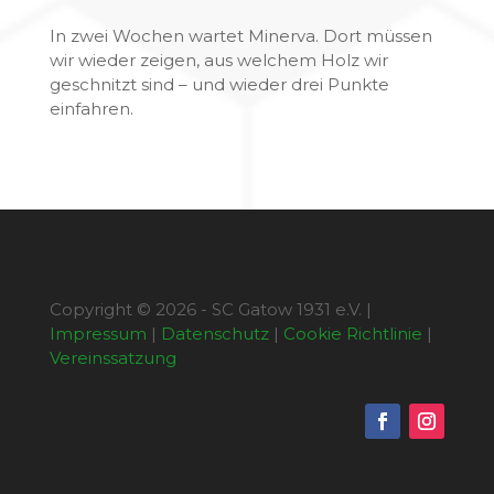
In zwei Wochen wartet Minerva. Dort müssen
wir wieder zeigen, aus welchem Holz wir
geschnitzt sind – und wieder drei Punkte
einfahren.
Copyright © 2026 - SC Gatow 1931 e.V. |
Impressum
|
Datenschutz
|
Cookie Richtlinie
|
Vereinssatzung