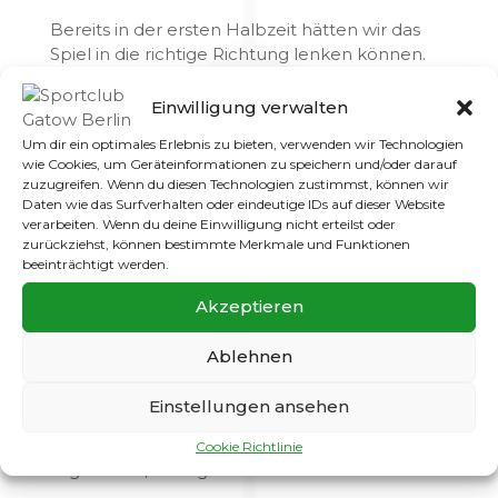
Bereits in der ersten Halbzeit hätten wir das
Spiel in die richtige Richtung lenken können.
Alain scheiterte aus kurzer Distanz am stark
reagierenden Torhüter, Sandro verfehlte das
Einwilligung verwalten
lange Eck nur um Zentimeter – Chancen
Um dir ein optimales Erlebnis zu bieten, verwenden wir Technologien
waren da, aber die Belohnung blieb aus.
wie Cookies, um Geräteinformationen zu speichern und/oder darauf
Lankwitz verteidigte geschickt, warf sich in
zuzugreifen. Wenn du diesen Technologien zustimmst, können wir
jeden Ball und fand im Torwart ihren besten
Daten wie das Surfverhalten oder eindeutige IDs auf dieser Website
Mann.
verarbeiten. Wenn du deine Einwilligung nicht erteilst oder
zurückziehst, können bestimmte Merkmale und Funktionen
beeinträchtigt werden.
In der zweiten Halbzeit setzte sich das Bild fort:
Gatow drückte, Lankwitz hielt dagegen. Wir
Akzeptieren
erhöhten das Tempo, kamen immer wieder
gefährlich in den Strafraum. Karim, Ömür und
Ablehnen
später Dan hatten jeweils den Führungstreffer
auf dem Fuß. Doch an diesem Tag wuchs der
Einstellungen ansehen
Keeper der Gäste über sich hinaus – er hielt
alles, was irgendwie haltbar war, und teilweise
Cookie Richtlinie
sogar Bälle, die eigentlich unhaltbar schienen.