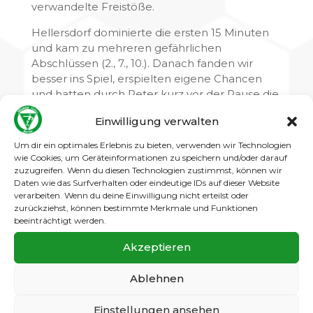
verwandelte Freistöße.
Hellersdorf dominierte die ersten 15 Minuten
und kam zu mehreren gefährlichen
Abschlüssen (2., 7., 10.). Danach fanden wir
besser ins Spiel, erspielten eigene Chancen
und hatten durch Peter kurz vor der Pause die
große Möglichkeit zur Führung – der Ball traf
Einwilligung verwalten
den Außenpfosten (34.).
Um dir ein optimales Erlebnis zu bieten, verwenden wir Technologien
Auch nach der Pause war Hellersdorf zunächst
wie Cookies, um Geräteinformationen zu speichern und/oder darauf
wacher. In der 42. Minute fiel das 1:0 durch
zuzugreifen. Wenn du diesen Technologien zustimmst, können wir
einen platzierten Freistoß, das 2:0 folgte in der
Daten wie das Surfverhalten oder eindeutige IDs auf dieser Website
verarbeiten. Wenn du deine Einwilligung nicht erteilst oder
56. Minute erneut nach einem Standard. Wir
zurückziehst, können bestimmte Merkmale und Funktionen
gaben nicht auf: Burak verkürzte in der 61.
beeinträchtigt werden.
Minute mit einem schönen Distanzschuss auf
2:1. In der 64. Minute und kurz vor Schluss
Akzeptieren
hatten wir noch Ausgleichschancen, doch der
Ball wollte nicht mehr ins Tor.
Ablehnen
Trainer-Einschätzung:
Einstellungen ansehen